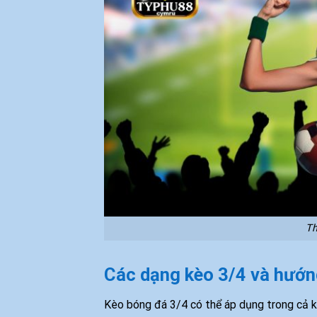
Th
Các dạng kèo 3/4 và hướng
Kèo bóng đá 3/4 có thể áp dụng trong cả kè