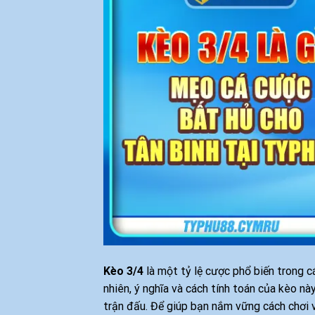
Kèo 3/4
là một tỷ lệ cược phổ biến trong c
nhiên, ý nghĩa và cách tính toán của kèo này
trận đấu. Để giúp bạn nắm vững cách chơi v