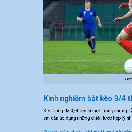
Hướ
Kinh nghiệm bắt kèo 3/4 
Kèo bóng đá 3/4 trái là một trong những tỷ
em cần áp dụng những chiến lược hợp lý nh