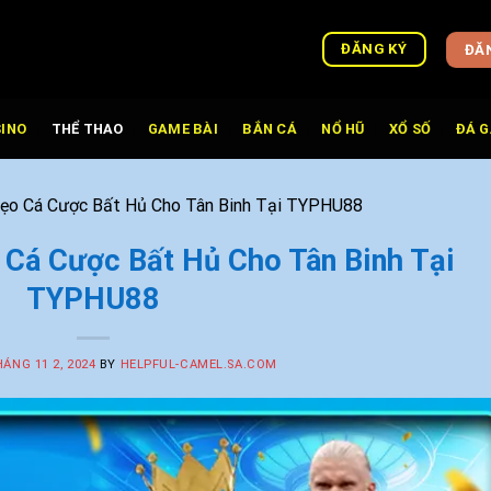
ĐĂNG KÝ
ĐĂ
INO
THỂ THAO
GAME BÀI
BẮN CÁ
NỔ HŨ
XỔ SỐ
ĐÁ G
Mẹo Cá Cược Bất Hủ Cho Tân Binh Tại TYPHU88
 Cá Cược Bất Hủ Cho Tân Binh Tại
TYPHU88
ÁNG 11 2, 2024
BY
HELPFUL-CAMEL.SA.COM