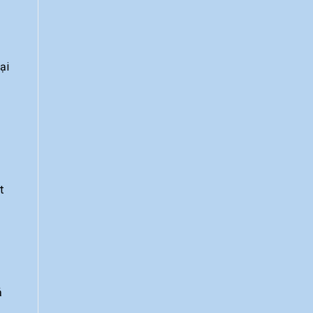
ại
t
ả