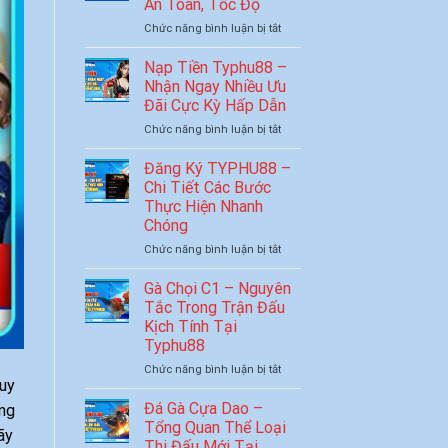
An Toàn, Tốc Độ
Hướng
ở
Chức năng bình luận bị tắt
Dẫn
Rút
Cài
Tiền
Đặt
Nạp Tiền Typhu88 –
Typhu88
Nhanh
Nhận Ngay Nhiều Ưu
–
Trên
Đãi Cực Kỳ Hấp Dẫn
Quy
IOS/Android
ở
Chức năng bình luận bị tắt
Trình
Nạp
Đơn
Tiền
Giản,
Đăng Ký TYPHU88 –
Typhu88
An
Chi Tiết Các Bước
–
Toàn,
Thực Hiện Nhanh
Nhận
Tốc
Chóng
Ngay
Độ
Nhiều
ở
Chức năng bình luận bị tắt
Ưu
Đăng
Đãi
Ký
Gà Chọi C1 – Nguyên
Cực
TYPHU88
Tắc Trong Trận Đấu
Kỳ
–
Kịch Tính Tại
Hấp
Chi
Typhu88
Dẫn
Tiết
Các
ở
Chức năng bình luận bị tắt
Tuy
Bước
Gà
Thực
Chọi
Đá Gà Cựa Dao –
ong
Hiện
C1
Tổng Quan Thể Loại
hãy
Nhanh
–
Thi Đấu Mới Tại