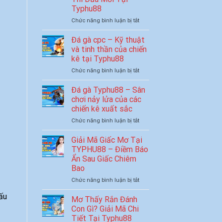
Chóng
Nguyên
Typhu88
Tắc
Trong
ở
Chức năng bình luận bị tắt
Trận
Đá
Đấu
Gà
Đá gà cpc – Kỹ thuật
Kịch
Cựa
và tinh thần của chiến
Tính
Dao
kê tại Typhu88
Tại
–
Typhu88
ở
Chức năng bình luận bị tắt
Tổng
Đá
Quan
gà
Thể
Đá gà Typhu88 – Sân
cpc
Loại
chơi nảy lửa của các
–
Thi
chiến kê xuất sắc
Kỹ
Đấu
ở
Chức năng bình luận bị tắt
thuật
Mới
Đá
và
Tại
gà
tinh
Typhu88
Giải Mã Giấc Mơ Tại
Typhu88
thần
TYPHU88 – Điềm Báo
–
của
Ẩn Sau Giấc Chiêm
Sân
chiến
Bao
chơi
kê
nảy
tại
ở
Chức năng bình luận bị tắt
lửa
Typhu88
Giải
ấu
của
Mã
Mơ Thấy Rắn Đánh
các
Giấc
Con Gì? Giải Mã Chi
chiến
Mơ
Tiết Tại Typhu88
kê
Tại