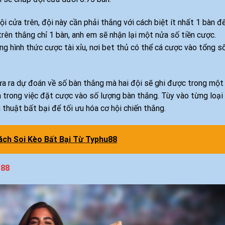
i cửa trên, đội này cần phải thắng với cách biệt ít nhất 1 bàn đ
rên thắng chỉ 1 bàn, anh em sẽ nhận lại một nửa số tiền cược.
ng hình thức cược tài xỉu, nơi bet thủ có thể cá cược vào tổng s
ưa ra dự đoán về số bàn thắng mà hai đội sẽ ghi được trong một
 trong việc đặt cược vào số lượng bàn thắng. Tùy vào từng loại
n thuật bất bại để tối ưu hóa cơ hội chiến thắng.
Cách Soi Kèo Bất Bại Từ Typhu88
88