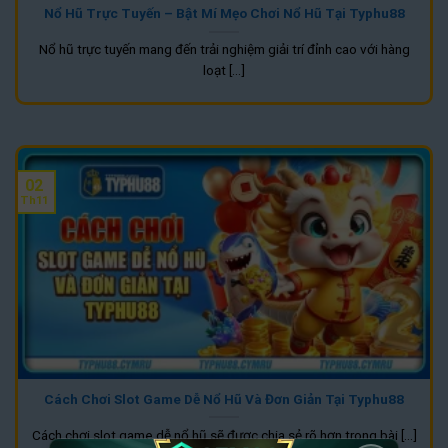
Nổ Hũ Trực Tuyến – Bật Mí Mẹo Chơi Nổ Hũ Tại Typhu88
Nổ hũ trực tuyến mang đến trải nghiệm giải trí đỉnh cao với hàng
loạt [...]
02
Th11
Cách Chơi Slot Game Dễ Nổ Hũ Và Đơn Giản Tại Typhu88
Cách chơi slot game dễ nổ hũ sẽ được chia sẻ rõ hơn trong bài [...]