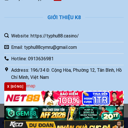
GIỚI THIỆU K8
Website: https://typhu88.casino/
Email:
typhu88cymru@gmail.com
Hotline: 0913636981
Address: 196/34 Đ. Cộng Hòa, Phường 12, Tân Bình, Hồ
Chí Minh, Việt Nam
HTML Sitemap
X [ĐÓNG]
Copyright 2026 ©
Bản Quyền Thuộc Typhu88
Những đối tác quan trọng trong mạng lưới hợp tác của Chúng tôi: