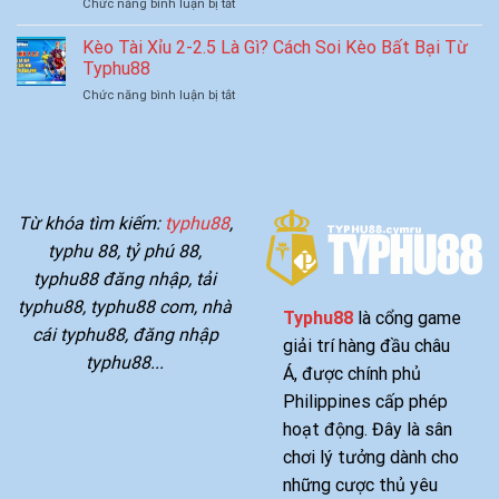
ở
Chức năng bình luận bị tắt
–
Khi
Xổ
Hình
Cược
Số
Kèo Tài Xỉu 2-2.5 Là Gì? Cách Soi Kèo Bất Bại Từ
Thức
Tại
Typhu88
Được
Typhu88
Typhu88
–
Ưa
ở
Chức năng bình luận bị tắt
Địa
Chuộng
Kèo
Điểm
Tại
Tài
Lý
Typhu88
Xỉu
Tưởng
2-
Khi
2.5
Tham
Là
Gia
Từ khóa tìm kiếm:
typhu88
,
Gì?
Giải
Cách
typhu 88, tỷ phú 88,
Trí
Soi
typhu88 đăng nhập, tải
Kèo
Bất
typhu88, typhu88 com, nhà
Typhu88
là cổng game
Bại
cái typhu88, đăng nhập
Từ
giải trí hàng đầu châu
typhu88...
Typhu88
Á, được chính phủ
Philippines cấp phép
hoạt động. Đây là sân
chơi lý tưởng dành cho
những cược thủ yêu