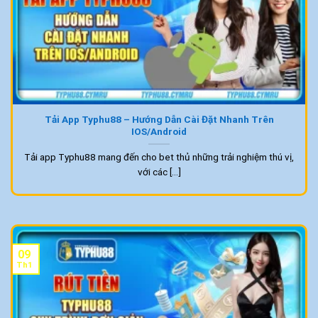
Tải App Typhu88 – Hướng Dẫn Cài Đặt Nhanh Trên
IOS/Android
Tải app Typhu88 mang đến cho bet thủ những trải nghiệm thú vị,
với các [...]
09
Th1